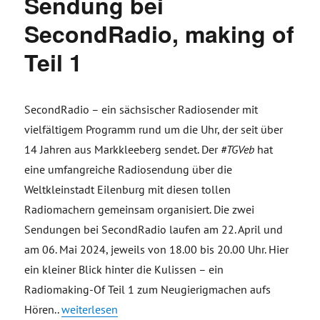
Sendung bei
SecondRadio, making of
Teil 1
SecondRadio – ein sächsischer Radiosender mit
vielfältigem Programm rund um die Uhr, der seit über
14 Jahren aus Markkleeberg sendet. Der
#TGVeb
hat
eine umfangreiche Radiosendung über die
Weltkleinstadt Eilenburg mit diesen tollen
Radiomachern gemeinsam organisiert. Die zwei
Sendungen bei SecondRadio laufen am 22. April und
am 06. Mai 2024, jeweils von 18.00 bis 20.00 Uhr. Hier
ein kleiner Blick hinter die Kulissen – ein
Radiomaking-Of Teil 1 zum Neugierigmachen aufs
„Eilenburg im Radio – Sendung bei SecondRadio, mak
Hören.
.
weiterlesen