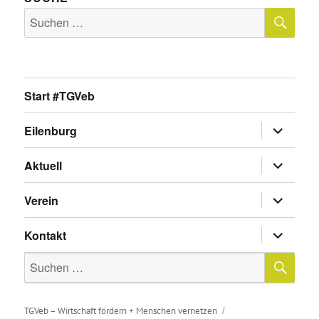
SU
Suche
nach:
Start #TGVeb
Untermen
Eilenburg
anzeigen
Untermen
Aktuell
anzeigen
Untermen
Verein
anzeigen
Untermen
Kontakt
anzeigen
SU
Suche
nach:
TGVeb – Wirtschaft fördern + Menschen vernetzen