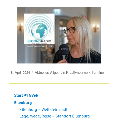
Veröffentlicht
18. April 2024
Aktuelles
Allgemein
Kreativnetzwerk
Termine
am
Start #TGVeb
Eilenburg
Eilenburg – Weltkleinstadt
Lage, Wege, Reise – Standort Eilenburg