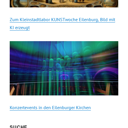
Zum Kleinstadtlabor KUNST
w
oche Eilenburg, Bild mit
KI erzeugt
Konzertevents in den Eilenburger Kirchen
SUCHE