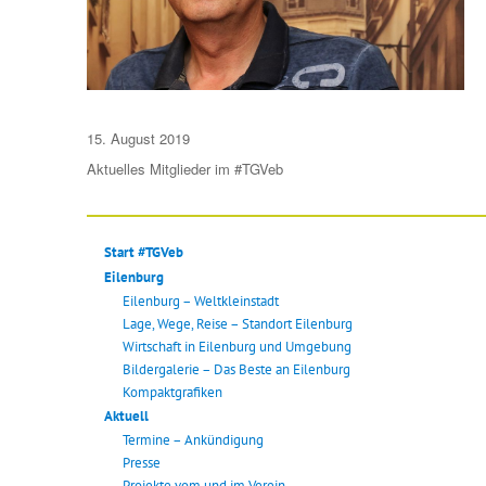
Veröffentlicht
15. August 2019
am
Aktuelles
Mitglieder im #TGVeb
Start #TGVeb
Eilenburg
Eilenburg – Weltkleinstadt
Lage, Wege, Reise – Standort Eilenburg
Wirtschaft in Eilenburg und Umgebung
Bildergalerie – Das Beste an Eilenburg
Kompaktgrafiken
Aktuell
Termine – Ankündigung
Presse
Projekte vom und im Verein