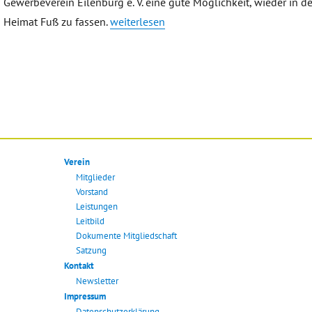
Gewerbeverein Eilenburg e. V. eine gute Möglichkeit, wieder in de
„Uwe Eitner“
Heimat Fuß zu fassen.
weiterlesen
Verein
Mitglieder
Vorstand
Leistungen
Leitbild
Dokumente Mitgliedschaft
Satzung
Kontakt
Newsletter
Impressum
Datenschutzerklärung