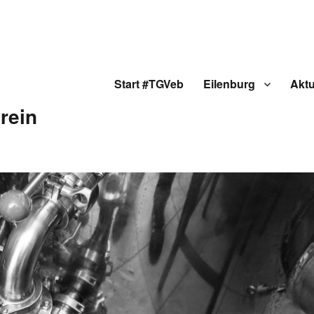
Start #TGVeb
Eilenburg
Aktu
rein