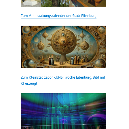
Zum Veranstaltungskalender der Stadt Eilenburg
Zum Kleinstadtlabor KUNST
w
oche Eilenburg, Bild mit
KI erzeugt