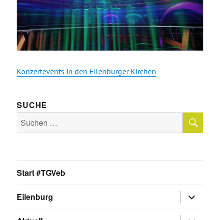
Konzertevents in den Eilenburger Kirchen
SUCHE
SU
Suche
nach:
Start #TGVeb
Untermen
Eilenburg
anzeigen
Untermen