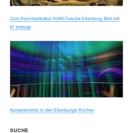
Zum Kleinstadtlabor KUNST
w
oche Eilenburg, Bild mit
KI erzeugt
Konzertevents in den Eilenburger Kirchen
SUCHE