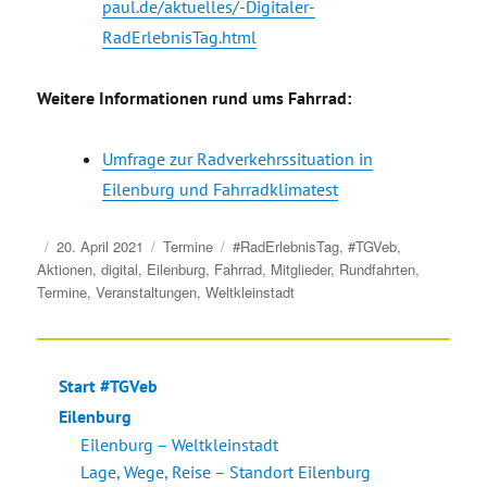
paul.de/aktuelles/-Digitaler-
RadErlebnisTag.html
Weitere Informationen rund ums Fahrrad:
Umfrage zur Radverkehrssituation in
Eilenburg und Fahrradklimatest
Veröffentlicht
Kategorien
Schlagwörter
20. April 2021
Termine
#RadErlebnisTag
,
#TGVeb
,
am
Aktionen
,
digital
,
Eilenburg
,
Fahrrad
,
Mitglieder
,
Rundfahrten
,
Termine
,
Veranstaltungen
,
Weltkleinstadt
Start #TGVeb
Eilenburg
Eilenburg – Weltkleinstadt
Lage, Wege, Reise – Standort Eilenburg