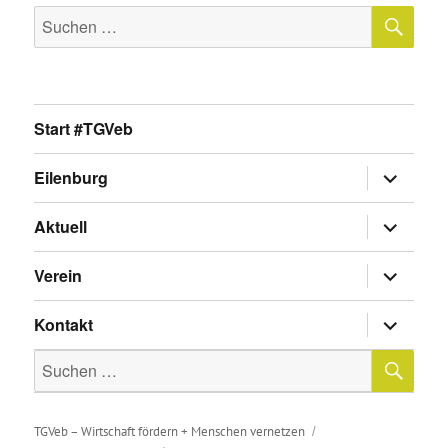
SU
Suche
nach:
Start #TGVeb
Untermen
Eilenburg
anzeigen
Untermen
Aktuell
anzeigen
Untermen
Verein
anzeigen
Untermen
Kontakt
anzeigen
SU
Suche
nach:
TGVeb – Wirtschaft fördern + Menschen vernetzen