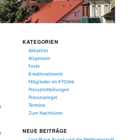
KATEGORIEN
Aktuelles
Allgemein
Feste
Kreativnetzwerk
Mitglieder im #TGVeb
Pressemitteilungen
Pressespiegel
Termine
n
Zum Nachhören
NEUE BEITRÄGE
n
Lost Place, Kunst und die Weltkleinstadt