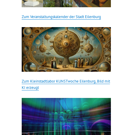
Zum Veranstaltungskalender der Stadt Eilenburg
Zum Kleinstadtlabor KUNST
w
oche Eilenburg, Bild mit
KI erzeugt