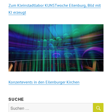
Zum Kleinstadtlabor KUNST
w
oche Eilenburg, Bild mit
KI erzeugt
Konzertevents in den Eilenburger Kirchen
SUCHE
SU
Suche