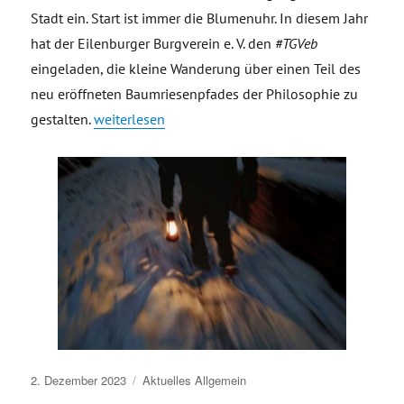
Stadt ein. Start ist immer die Blumenuhr. In diesem Jahr
hat der Eilenburger Burgverein e. V. den
#TGVeb
eingeladen, die kleine Wanderung über einen Teil des
neu eröffneten Baumriesenpfades der Philosophie zu
„Impressionen Rundgang mit dem Eilenburger Bur
gestalten.
weiterlesen
Veröffentlicht
2. Dezember 2023
Aktuelles
Allgemein
am