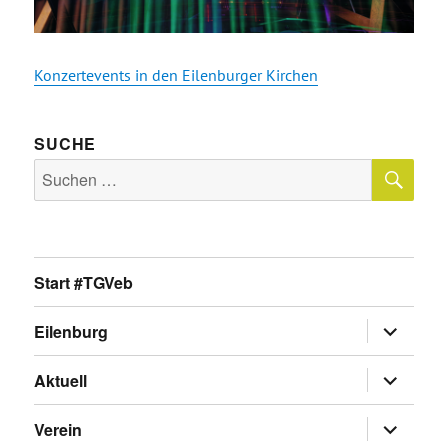
Konzertevents in den Eilenburger Kirchen
SUCHE
SU
Suche
nach:
Start #TGVeb
Untermen
Eilenburg
anzeigen
Untermen
Aktuell
anzeigen
Untermen
Verein
anzeigen