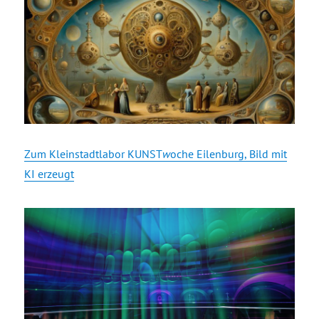
Zum Kleinstadtlabor KUNST
w
oche Eilenburg, Bild mit
KI erzeugt