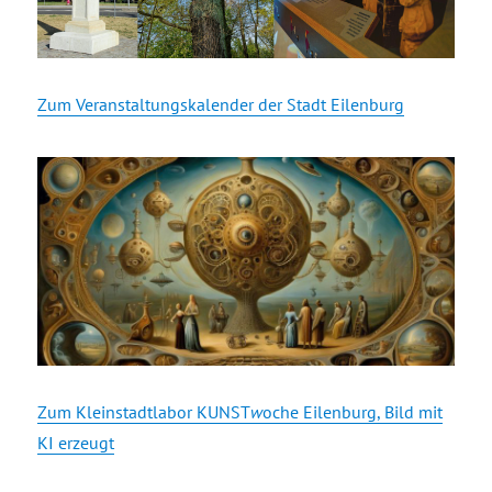
Zum Veranstaltungskalender der Stadt Eilenburg
Zum Kleinstadtlabor KUNST
w
oche Eilenburg, Bild mit
KI erzeugt