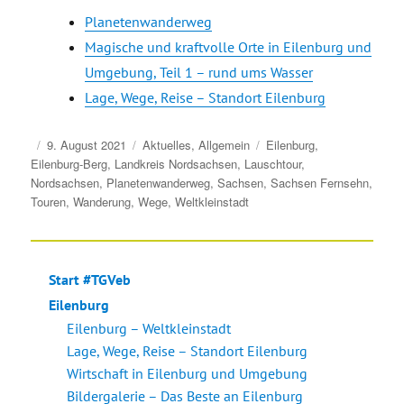
Planetenwanderweg
Magische und kraftvolle Orte in Eilenburg und
Umgebung, Teil 1 – rund ums Wasser
Lage, Wege, Reise – Standort Eilenburg
Veröffentlicht
Kategorien
Schlagwörter
9. August 2021
Aktuelles
,
Allgemein
Eilenburg
,
am
Eilenburg-Berg
,
Landkreis Nordsachsen
,
Lauschtour
,
Nordsachsen
,
Planetenwanderweg
,
Sachsen
,
Sachsen Fernsehn
,
Touren
,
Wanderung
,
Wege
,
Weltkleinstadt
Start #TGVeb
Eilenburg
Eilenburg – Weltkleinstadt
Lage, Wege, Reise – Standort Eilenburg
Wirtschaft in Eilenburg und Umgebung
Bildergalerie – Das Beste an Eilenburg