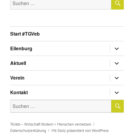
Suche
nach:
Start #TGVeb
Untermen
Eilenburg
anzeigen
Untermen
Aktuell
anzeigen
Untermen
Verein
anzeigen
Untermen
Kontakt
anzeigen
SU
Suche
nach:
TGVeb – Wirtschaft fördern + Menschen vernetzen
Datenschutzerklärung
Mit Stolz präsentiert von WordPress