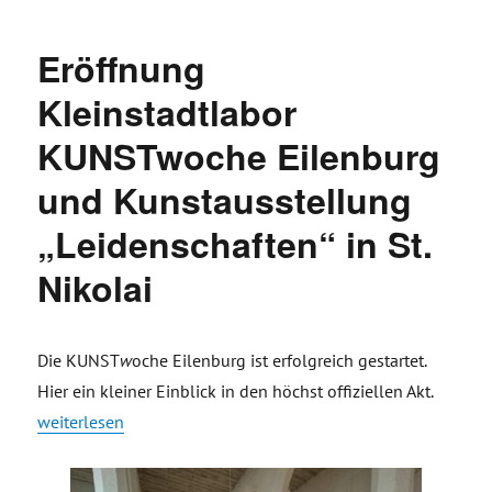
Eröffnung
Kleinstadtlabor
KUNSTwoche Eilenburg
und Kunstausstellung
„Leidenschaften“ in St.
Nikolai
Die KUNST
w
oche Eilenburg ist erfolgreich gestartet.
Hier ein kleiner Einblick in den höchst offiziellen Akt.
„Eröffnung Kleinstadtlabor KUNSTwoche Eilenburg und Kunsta
weiterlesen