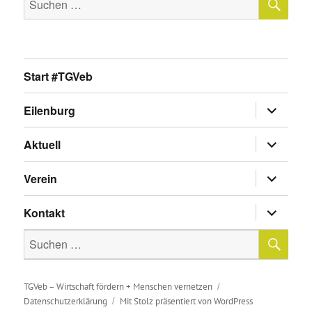
nach:
Start #TGVeb
Untermen
Eilenburg
anzeigen
Untermen
Aktuell
anzeigen
Untermen
Verein
anzeigen
Untermen
Kontakt
anzeigen
SU
Suche
nach:
TGVeb – Wirtschaft fördern + Menschen vernetzen
Datenschutzerklärung
Mit Stolz präsentiert von WordPress