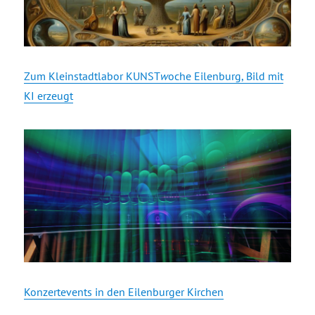
Zum Kleinstadtlabor KUNST
w
oche Eilenburg, Bild mit
KI erzeugt
Konzertevents in den Eilenburger Kirchen