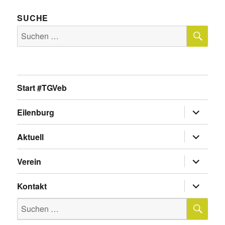
SUCHE
SU
Suche
nach:
Start #TGVeb
Untermen
Eilenburg
anzeigen
Untermen
Aktuell
anzeigen
Untermen
Verein
anzeigen
Untermen
Kontakt
anzeigen
SU
Suche
nach: