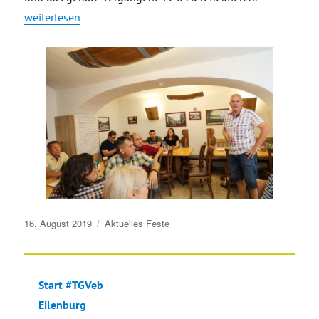
„Stadtfest 2019 – Auswertung beim TGVeb Stammtisch in der 
weiterlesen
Veröffentlicht
16. August 2019
Aktuelles
Feste
am
Start #TGVeb
Eilenburg