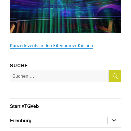
Konzertevents in den Eilenburger Kirchen
SUCHE
SU
Suche
nach:
Start #TGVeb
Untermen
Eilenburg
anzeigen