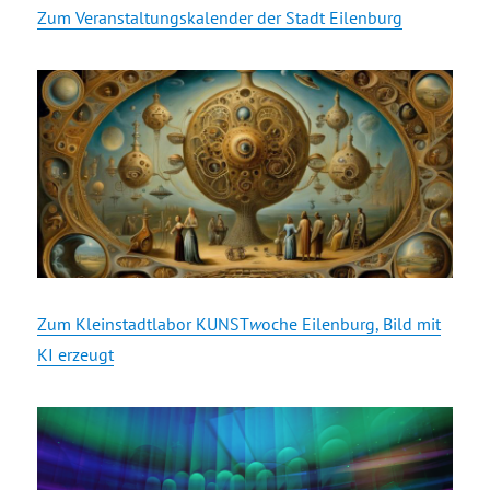
Zum Veranstaltungskalender der Stadt Eilenburg
Zum Kleinstadtlabor KUNST
w
oche Eilenburg, Bild mit
KI erzeugt