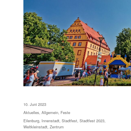
Veröffentlicht
10. Juni 2023
am
Kategorien
Aktuelles
,
Allgemein
,
Feste
Schlagwörter
Eilenburg
,
Innenstadt
,
Stadtfest
,
Stadtfest 2023
,
Weltkleinstadt
,
Zentrum