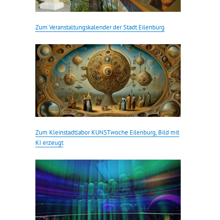
Zum Veranstaltungskalender der Stadt Eilenburg
Zum Kleinstadtlabor KUNST
w
oche Eilenburg, Bild mit
KI erzeugt