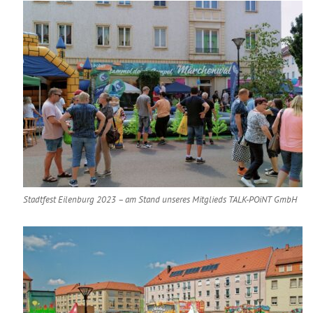
Stadtfest Eilenburg 2023 – am Stand unseres Mitglieds TALK-POiNT GmbH