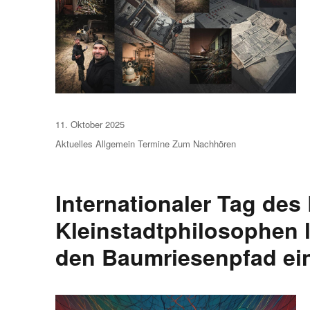
Veröffentlicht
11. Oktober 2025
am
Aktuelles
Allgemein
Termine
Zum Nachhören
Internationaler Tag de
Kleinstadtphilosophen 
den Baumriesenpfad ei