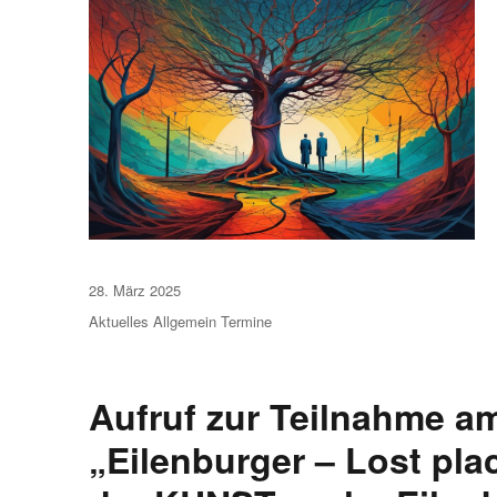
Veröffentlicht
28. März 2025
am
Aktuelles
Allgemein
Termine
Aufruf zur Teilnahme a
„Eilenburger – Lost pl