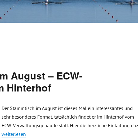
im August – ECW-
 Hinterhof
Der Stammtisch im August ist dieses Mal ein interessantes und
sehr besonderes Format, tatsächlich findet er im Hinterhof vom
ECW-Verwaltungsgebäude statt. Hier die herzliche Einladung daz
„Einladung Stammtisch im August – ECW-Verwaltungsgebäude, i
weiterlesen