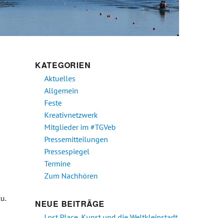
KATEGORIEN
Aktuelles
Allgemein
Feste
Kreativnetzwerk
Mitglieder im #TGVeb
Pressemitteilungen
Pressespiegel
Termine
Zum Nachhören
u.
NEUE BEITRÄGE
m Hinterhof“
Lost Place, Kunst und die Weltkleinstadt