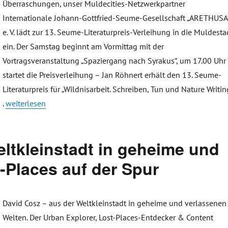
Überraschungen, unser Muldecities-Netzwerkpartner
Internationale Johann-Gottfried-Seume-Gesellschaft „ARETHUSA
e. V. lädt zur 13. Seume-Literaturpreis-Verleihung in die Muldesta
ein. Der Samstag beginnt am Vormittag mit der
Vortragsveranstaltung „Spaziergang nach Syrakus“, um 17.00 Uhr
startet die Preisverleihung – Jan Röhnert erhält den 13. Seume-
Literaturpreis für „Wildnisarbeit. Schreiben, Tun und Nature Writin
„Jan Röhnert erhält den 13. Seume-Literaturpreis in Grimma – E
.
weiterlesen
ltkleinstadt in geheime und
-Places auf der Spur
David Cosz – aus der Weltkleinstadt in geheime und verlassenen
Welten. Der Urban Explorer, Lost-Places-Entdecker & Content