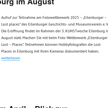
urg im August
Aufruf zur Teilnahme am Fotowettbewerb 2025 – „Eilenburger –
Lost places“ des Eilenburger Geschichts- und Museumsverein e. V
Die Eröffnung findet im Rahmen der 3. KUNST
w
oche Eilenburg 
August statt. Machen Sie mit beim Foto-Wettbewerb „Eilenburger
Lost – Places“. Teilnehmen können Hobbyfotografen die Lost
Places in Eilenburg mit ihren Kameras dokumentiert haben.
„Aufruf zur Teilnahme am Fotowettbewerb 2025 – „Eilenburger 
weiterlesen