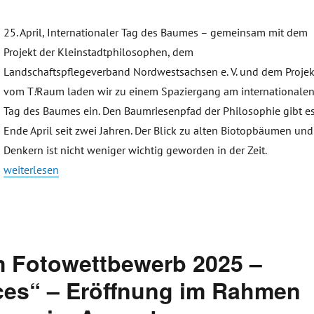
25. April, Internationaler Tag des Baumes – gemeinsam mit dem
Projekt der Kleinstadtphilosophen, dem
Landschaftspflegeverband Nordwestsachsen e. V. und dem Projek
vom T
!
Raum laden wir zu einem Spaziergang am internationale
Tag des Baumes ein. Den Baumriesenpfad der Philosophie gibt e
Ende April seit zwei Jahren. Der Blick zu alten Biotopbäumen und
Denkern ist nicht weniger wichtig geworden in der Zeit.
„Internationaler Tag des Baumes – Kleinstadtphilosophen laden
weiterlesen
m Fotowettbewerb 2025 –
aces“ – Eröffnung im Rahmen