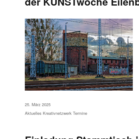
der KUNSTwoche Eilenb
Veröffentlicht
25. März 2025
am
Aktuelles
Kreativnetzwerk
Termine