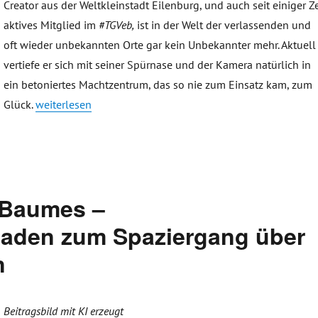
Creator aus der Weltkleinstadt Eilenburg, und auch seit einiger Ze
aktives Mitglied im
#TGVeb,
ist in der Welt der verlassenden und
oft wieder unbekannten Orte gar kein Unbekannter mehr. Aktuell
vertiefe er sich mit seiner Spürnase und der Kamera natürlich in
ein betoniertes Machtzentrum, das so nie zum Einsatz kam, zum
„David Cosz – aus der Weltkleinstadt in geheime und verla
Glück.
weiterlesen
s Baumes –
laden zum Spaziergang über
n
Beitragsbild mit KI erzeugt