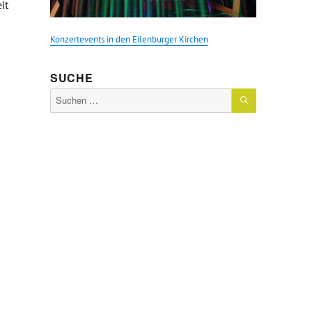
it
Konzertevents in den Eilenburger Kirchen
SUCHE
SUCHEN
Suche
ssene Welten, Lost-Places auf der Spur“
nach: