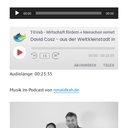
Audio-
00:00
00:00
Player
TGVeb - Wirtschaft fördern + Menschen vernetzen
David Cosz - aus der Weltkleinstadt in geheime und verlassene Welten, Lost-Places auf der Spur
PLAY
1X
00:00
/
00:23:35
EPISODE
ABONNIEREN
TEILEN
Audiolänge: 00:23:35
TEILEN
RSS FEED
Musik im Podcast von
ronaldkah.de
LINK
EMBED