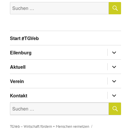
SU
Suche
nach:
Start #TGVeb
Untermen
Eilenburg
anzeigen
Untermen
Aktuell
anzeigen
Untermen
Verein
anzeigen
Untermen
Kontakt
anzeigen
SU
Suche
nach:
TGVeb – Wirtschaft fördern + Menschen vernetzen