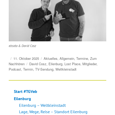
ebsota & David Cosz
Veröffentlicht
Kategorien
11. Oktober 2025
Aktuelles
,
Allgemein
,
Termine
,
Zum
am
Schlagwörter
Nachhören
David Cosz
,
Eilenburg
,
Lost Place
,
Mitglieder
,
Podcast
,
Termin
,
TV-Sendung
,
Weltkleinstadt
Start #TGVeb
Eilenburg
Eilenburg – Weltkleinstadt
Lage, Wege, Reise – Standort Eilenburg