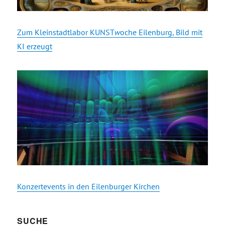
Zum Kleinstadtlabor KUNST
w
oche Eilenburg, Bild mit
KI erzeugt
Konzertevents in den Eilenburger Kirchen
SUCHE