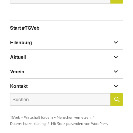
nach:
Start #TGVeb
Untermen
Eilenburg
anzeigen
Untermen
Aktuell
anzeigen
Untermen
Verein
anzeigen
Untermen
Kontakt
anzeigen
SU
Suche
nach:
TGVeb – Wirtschaft fördern + Menschen vernetzen
Datenschutzerklärung
Mit Stolz präsentiert von WordPress