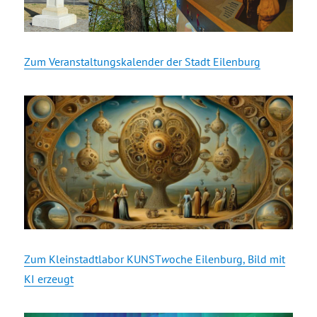
Zum Veranstaltungskalender der Stadt Eilenburg
Zum Kleinstadtlabor KUNST
w
oche Eilenburg, Bild mit
KI erzeugt