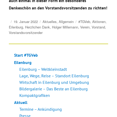
auch einmal in dieser Form ein besonderes
Dankeschön an den Vorstandsvorsitzenden zu richten!
Veröffentlicht
Kategorien
Schlagwörter
19. Januar 2022
Aktuelles
,
Allgemein
#TGVeb
,
Aktionen
,
am
Eilenburg
,
Herzlichen Dank
,
Holger Millemann
,
Verein
,
Vorstand
,
Vorstandsvorsitzender
Start #TGVeb
Eilenburg
Eilenburg – Weltkleinstadt
Lage, Wege, Reise – Standort Eilenburg
Wirtschaft in Eilenburg und Umgebung
Bildergalerie – Das Beste an Eilenburg
Kompaktgrafiken
Aktuell
Termine – Ankündigung
Presse