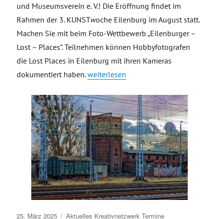
und Museumsverein e. V.! Die Eröffnung findet im
Rahmen der 3. KUNST
w
oche Eilenburg im August statt.
Machen Sie mit beim Foto-Wettbewerb „Eilenburger –
Lost – Places“. Teilnehmen können Hobbyfotografen
die Lost Places in Eilenburg mit ihren Kameras
„Aufruf zur Teilnahme am Fotowettbew
dokumentiert haben.
weiterlesen
Veröffentlicht
25. März 2025
Aktuelles
Kreativnetzwerk
Termine