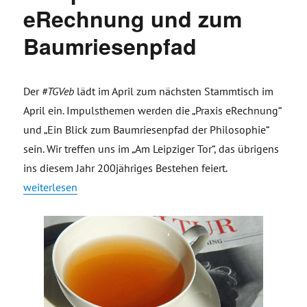
eRechnung und zum
Baumriesenpfad
Der
#TGVeb
lädt im April zum nächsten Stammtisch im
April ein. Impulsthemen werden die „Praxis eRechnung“
und „Ein Blick zum Baumriesenpfad der Philosophie“
sein. Wir treffen uns im „Am Leipziger Tor“, das übrigens
ins diesem Jahr 200jähriges Bestehen feiert.
„Einladung Stammtisch im April – Blick zur eRechnung und
weiterlesen