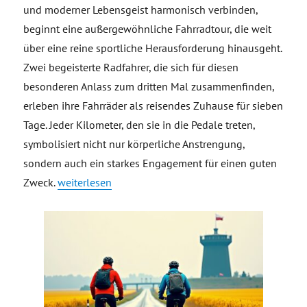
und moderner Lebensgeist harmonisch verbinden,
beginnt eine außergewöhnliche Fahrradtour, die weit
über eine reine sportliche Herausforderung hinausgeht.
Zwei begeisterte Radfahrer, die sich für diesen
besonderen Anlass zum dritten Mal zusammenfinden,
erleben ihre Fahrräder als reisendes Zuhause für sieben
Tage. Jeder Kilometer, den sie in die Pedale treten,
symbolisiert nicht nur körperliche Anstrengung,
sondern auch ein starkes Engagement für einen guten
„Wandern vor der Haustür, Kilometer für den guten Z
Zweck.
weiterlesen