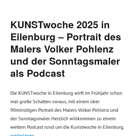
am
KUNSTwoche 2025 in
Eilenburg – Portrait des
Malers Volker Pohlenz
und der Sonntagsmaler
als Podcast
Die KUNST
w
oche in Eilenburg wirft im Frühjahr schon
mal große Schatten voraus, mit einem über
90minütigen Portrait des Malers Volker Pohlenz und
der Sonntagsmaler. Herzlich willkommen zu einem
weitern Podcast rund um die Kunstwoche in Eilenburg.
„KUNSTwoche 2025 in Eilenburg – Portrait des Malers Volke
weiterlesen