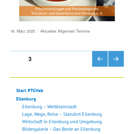
Veröffentlicht
18. März 2025
Aktuelles
Allgemein
Termine
am
Seitennummerierung
SEITE
3
VOR
NÄC
der
HERI
HSTE
GE
SEIT
Beiträge
SEIT
E
Start #TGVeb
E
Eilenburg
Eilenburg – Weltkleinstadt
Lage, Wege, Reise – Standort Eilenburg
Wirtschaft in Eilenburg und Umgebung
Bildergalerie – Das Beste an Eilenburg