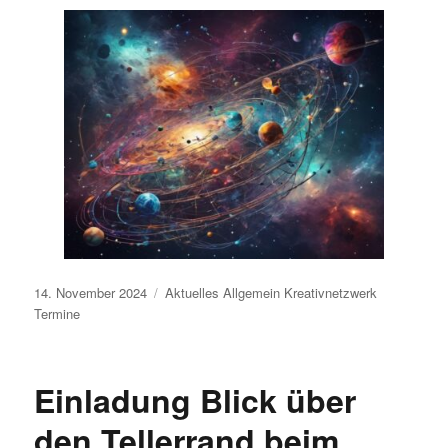
Veröffentlicht
14. November 2024
Aktuelles
Allgemein
Kreativnetzwerk
am
Termine
Einladung Blick über
den Tellerrand beim