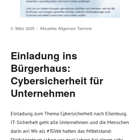
Veröffentlicht
3. März 2025
Aktuelles
Allgemein
Termine
am
Einladung ins
Bürgerhaus:
Cybersicherheit für
Unternehmen
Einladung zum Thema Cybersicherheit nach Eilenburg.
IT-Sicherheit geht alle Unternehmen und die Menschen
darin an! Wir als
#TGVeb
hatten das Mittelstand-
Digitalzentrum schon vor zwei Jahren bei einem sehr