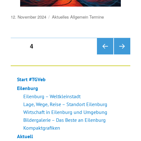
Veröffentlicht
12. November 2024
Aktuelles
Allgemein
Termine
am
Seitennummerierung
SEITE
4
VOR
NÄC
der
HERI
HSTE
GE
SEIT
Beiträge
SEIT
E
Start #TGVeb
E
Eilenburg
Eilenburg – Weltkleinstadt
Lage, Wege, Reise – Standort Eilenburg
Wirtschaft in Eilenburg und Umgebung
Bildergalerie – Das Beste an Eilenburg
Kompaktgrafiken
Aktuell