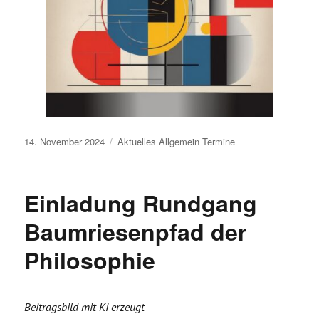
Veröffentlicht
14. November 2024
Aktuelles
Allgemein
Termine
am
Einladung Rundgang
Baumriesenpfad der
Philosophie
Beitragsbild mit KI erzeugt