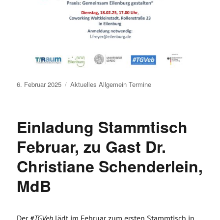
Veröffentlicht
6. Februar 2025
Aktuelles
Allgemein
Termine
am
Einladung Stammtisch
Februar, zu Gast Dr.
Christiane Schenderlein,
MdB
Der
#TGVeb
lädt im Februar zum ersten Stammtisch in