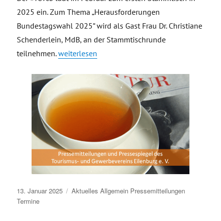
2025 ein. Zum Thema „Herausforderungen
Bundestagswahl 2025“ wird als Gast Frau Dr. Christiane
Schenderlein, MdB, an der Stammtischrunde
„Einladung Stammtisch Februar, zu Gast Dr. Chri
teilnehmen.
weiterlesen
Veröffentlicht
13. Januar 2025
Aktuelles
Allgemein
Pressemitteilungen
am
Termine