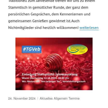
Traditionell zum Jahresende treffen wir uns zu einem
Stammtisch in gemütlicher Runde, der ganz dem
persönlichen Gesprächen, dem Kennenlernen und
gemeinsamen Genießen gewidmet ist. Auch
„Einladung Stam
Nichtmitglieder sind herzlich willkommen!
weiterlesen
Veröffentlicht
24. November 2024
Aktuelles
Allgemein
Termine
am