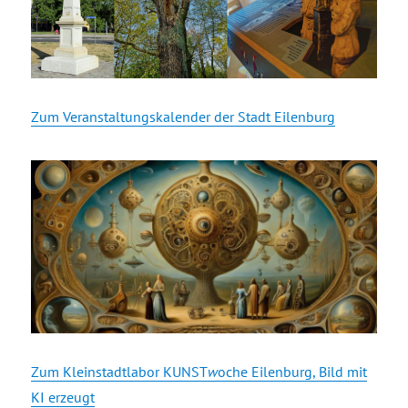
Zum Veranstaltungskalender der Stadt Eilenburg
Zum Kleinstadtlabor KUNST
w
oche Eilenburg, Bild mit
KI erzeugt