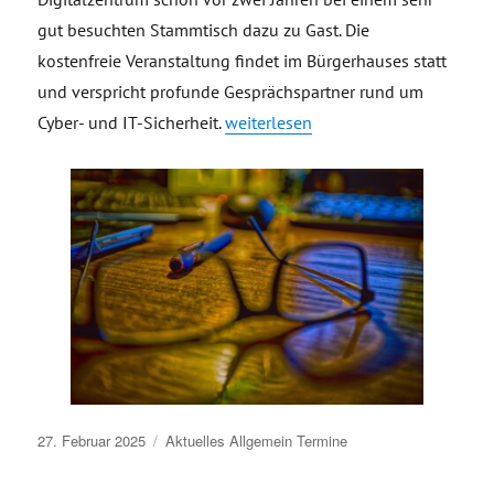
gut besuchten Stammtisch dazu zu Gast. Die
kostenfreie Veranstaltung findet im Bürgerhauses statt
und verspricht profunde Gesprächspartner rund um
„Einladung ins Bürgerhaus: Cybersi
Cyber- und IT-Sicherheit.
weiterlesen
Veröffentlicht
27. Februar 2025
Aktuelles
Allgemein
Termine
am