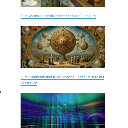
Zum Veranstaltungskalender der Stadt Eilenburg
Zum Kleinstadtlabor KUNST
w
oche Eilenburg, Bild mit
KI erzeugt
en