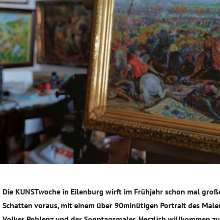
Die KUNST
w
oche in Eilenburg wirft im Frühjahr schon mal groß
Schatten voraus, mit einem über 90minütigen Portrait des Male
Volker Pohlenz und der Sonntagsmaler. Herzlich willkommen z