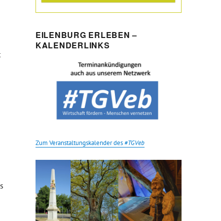
EILENBURG ERLEBEN –
KALENDERLINKS
t
Zum Veranstaltungskalender des
#TGVeb
es