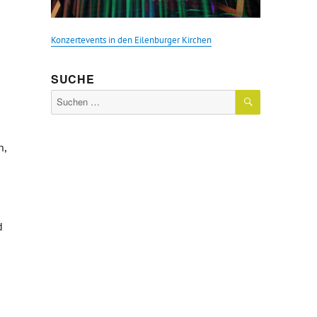
Konzertevents in den Eilenburger Kirchen
SUCHE
SUCHEN
Suche
nach:
d
n,
d