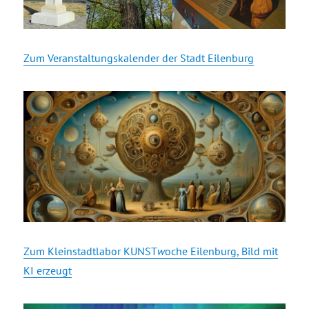
Zum Veranstaltungskalender der Stadt Eilenburg
Zum Kleinstadtlabor KUNST
w
oche Eilenburg, Bild mit
KI erzeugt