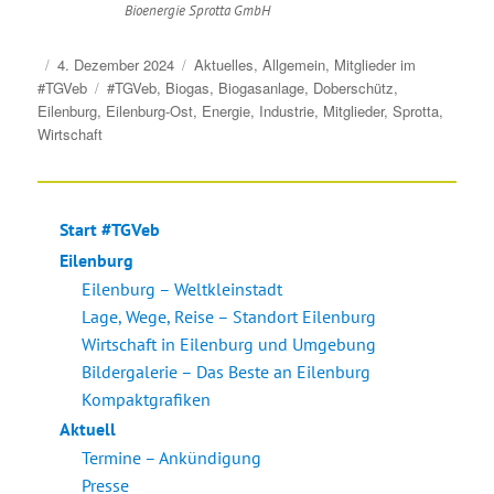
Bioenergie Sprotta GmbH
Veröffentlicht
Kategorien
4. Dezember 2024
Aktuelles
,
Allgemein
,
Mitglieder im
am
Schlagwörter
#TGVeb
#TGVeb
,
Biogas
,
Biogasanlage
,
Doberschütz
,
Eilenburg
,
Eilenburg-Ost
,
Energie
,
Industrie
,
Mitglieder
,
Sprotta
,
Wirtschaft
Start #TGVeb
Eilenburg
Eilenburg – Weltkleinstadt
Lage, Wege, Reise – Standort Eilenburg
Wirtschaft in Eilenburg und Umgebung
Bildergalerie – Das Beste an Eilenburg
Kompaktgrafiken
Aktuell
Termine – Ankündigung
Presse