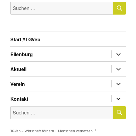
SU
Suche
nach:
Start #TGVeb
Untermen
Eilenburg
anzeigen
Untermen
Aktuell
anzeigen
Untermen
Verein
anzeigen
Untermen
Kontakt
anzeigen
SU
Suche
nach:
TGVeb – Wirtschaft fördern + Menschen vernetzen