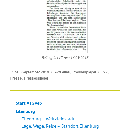
Beitrag in LVZ vom 16.09.2018
Veröffentlicht
Kategorien
Schlagwörter
26. September 2019
Aktuelles
,
Pressespiegel
LVZ
,
am
Presse
,
Pressespiegel
Start #TGVeb
Eilenburg
Eilenburg – Weltkleinstadt
Lage, Wege, Reise – Standort Eilenburg