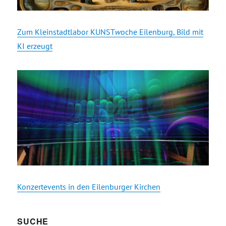
Zum Kleinstadtlabor KUNST
w
oche Eilenburg, Bild mit
KI erzeugt
Konzertevents in den Eilenburger Kirchen
SUCHE