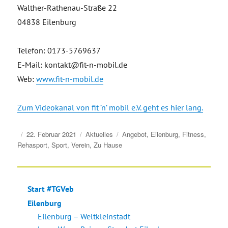
Walther-Rathenau-Straße 22
04838 Eilenburg
Telefon: 0173-5769637
E-Mail: kontakt@fit-n-mobil.de
Web:
www.fit-n-mobil.de
Zum Videokanal von fit ’n‘ mobil e.V. geht es hier lang.
Veröffentlicht
Kategorien
Schlagwörter
22. Februar 2021
Aktuelles
Angebot
,
Eilenburg
,
Fitness
,
am
Rehasport
,
Sport
,
Verein
,
Zu Hause
Start #TGVeb
Eilenburg
Eilenburg – Weltkleinstadt