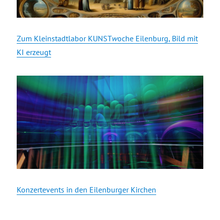
Zum Kleinstadtlabor KUNST
w
oche Eilenburg, Bild mit
KI erzeugt
Konzertevents in den Eilenburger Kirchen