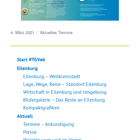
Veröffentlicht
4. März 2021
Aktuelles
Termine
am
Start #TGVeb
Eilenburg
Eilenburg – Weltkleinstadt
Lage, Wege, Reise – Standort Eilenburg
Wirtschaft in Eilenburg und Umgebung
Bildergalerie – Das Beste an Eilenburg
Kompaktgrafiken
Aktuell
Termine – Ankündigung
Presse
Projekte vom und im Verein