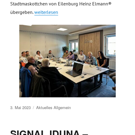
Stadtmaskottchen von Eilenburg Heinz Elmann®
„#TGVeb zu Gast bei der Werbegemeinschaft Delitz
übergeben.
weiterlesen
Veröffentlicht
3. Mai 2023
Aktuelles
Allgemein
am
SIGNAL IDUNA –