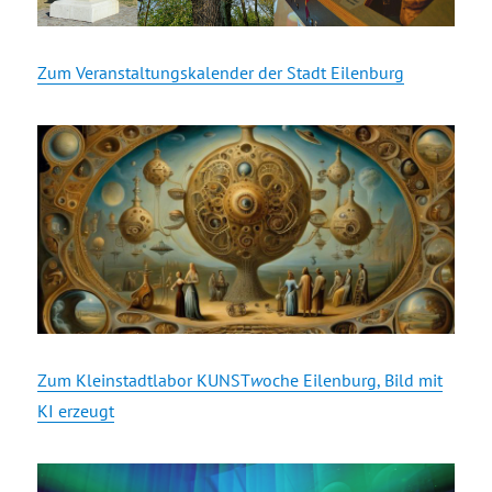
Zum Veranstaltungskalender der Stadt Eilenburg
Zum Kleinstadtlabor KUNST
w
oche Eilenburg, Bild mit
KI erzeugt