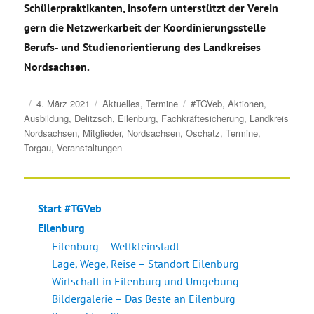
Schülerpraktikanten, insofern unterstützt der Verein
gern die Netzwerkarbeit der Koordinierungsstelle
Berufs- und Studienorientierung des Landkreises
Nordsachsen.
Veröffentlicht
Kategorien
Schlagwörter
4. März 2021
Aktuelles
,
Termine
#TGVeb
,
Aktionen
,
am
Ausbildung
,
Delitzsch
,
Eilenburg
,
Fachkräftesicherung
,
Landkreis
Nordsachsen
,
Mitglieder
,
Nordsachsen
,
Oschatz
,
Termine
,
Torgau
,
Veranstaltungen
Start #TGVeb
Eilenburg
Eilenburg – Weltkleinstadt
Lage, Wege, Reise – Standort Eilenburg
Wirtschaft in Eilenburg und Umgebung
Bildergalerie – Das Beste an Eilenburg