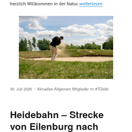
„Golfplatz Dübener Heide
herzlich Willkommen in der Natur.
weiterlesen
Veröffentlicht
30. Juli 2026
Aktuelles
Allgemein
Mitglieder im #TGVeb
am
Heidebahn – Strecke
von Eilenburg nach