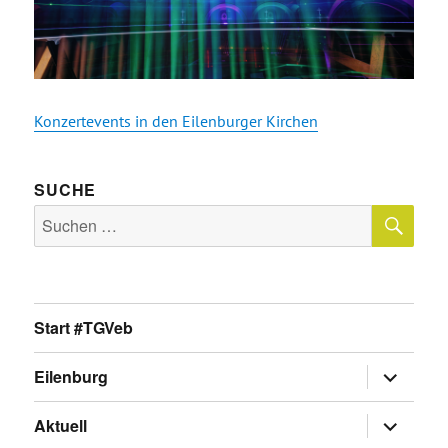
Konzertevents in den Eilenburger Kirchen
SUCHE
SU
Suche
nach:
Start #TGVeb
Untermen
Eilenburg
anzeigen
Untermen
Aktuell
anzeigen