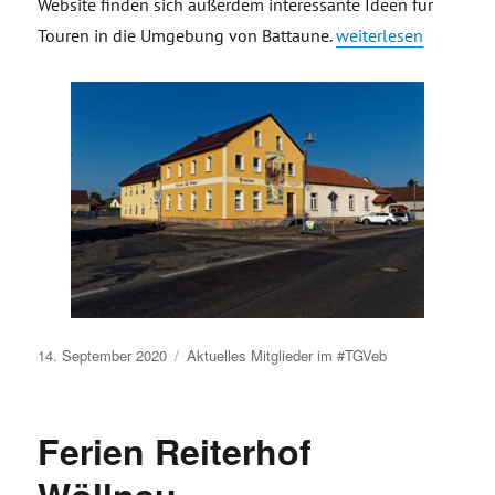
Website finden sich außerdem interessante Ideen für
„Pension „Villa Bathu
Touren in die Umgebung von Battaune.
weiterlesen
Veröffentlicht
14. September 2020
Aktuelles
Mitglieder im #TGVeb
am
Ferien Reiterhof