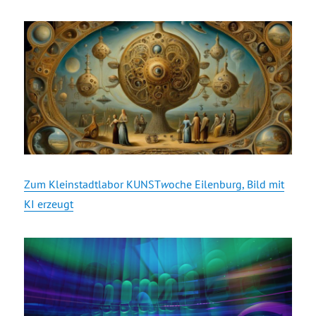
Zum Kleinstadtlabor KUNST
w
oche Eilenburg, Bild mit
KI erzeugt