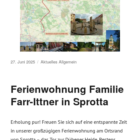
Veröffentlicht
27. Juni 2025
Aktuelles
Allgemein
am
Ferienwohnung Familie
Farr-Ittner in Sprotta
Erholung pur! Freuen Sie sich auf eine entspannte Zeit
in unserer großzügigen Ferienwohnung am Ortsrand
von Sprotta – das Tor zur Dübener Heide. Bestens