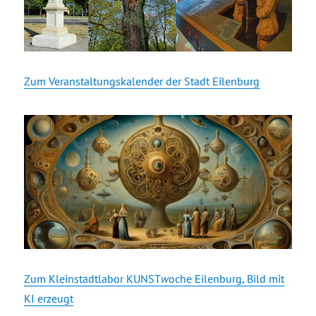
Zum Veranstaltungskalender der Stadt Eilenburg
Zum Kleinstadtlabor KUNST
w
oche Eilenburg, Bild mit
KI erzeugt