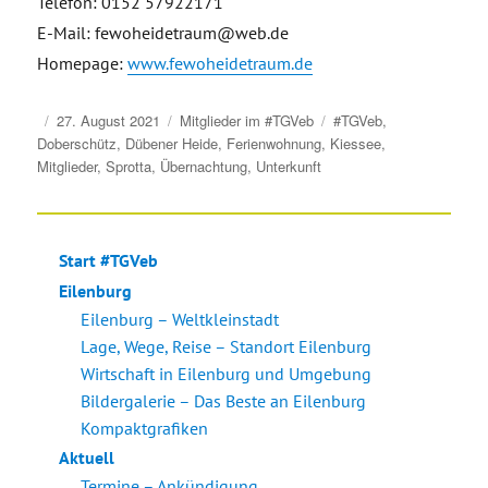
Telefon: 0152 57922171
E-Mail: fewoheidetraum@web.de
Homepage:
www.fewoheidetraum.de
Veröffentlicht
Kategorien
Schlagwörter
27. August 2021
Mitglieder im #TGVeb
#TGVeb
,
am
Doberschütz
,
Dübener Heide
,
Ferienwohnung
,
Kiessee
,
Mitglieder
,
Sprotta
,
Übernachtung
,
Unterkunft
Start #TGVeb
Eilenburg
Eilenburg – Weltkleinstadt
Lage, Wege, Reise – Standort Eilenburg
Wirtschaft in Eilenburg und Umgebung
Bildergalerie – Das Beste an Eilenburg
Kompaktgrafiken
Aktuell
Termine – Ankündigung