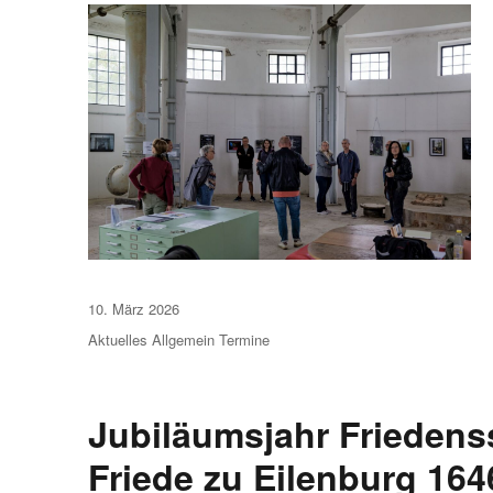
Veröffentlicht
10. März 2026
am
Aktuelles
Allgemein
Termine
Jubiläumsjahr Friedenss
Friede zu Eilenburg 164