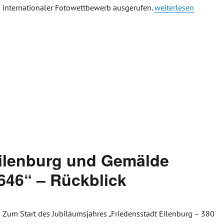
„Pressemitteilung S
internationaler Fotowettbewerb ausgerufen.
weiterlesen
Eilenburg und Gemälde
646“ – Rückblick
Zum Start des Jubiläumsjahres „Friedensstadt Eilenburg – 380