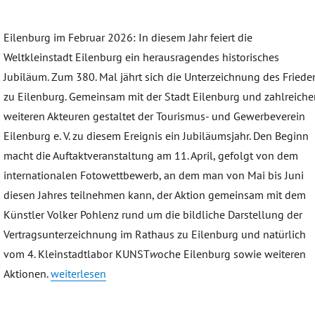
Eilenburg im Februar 2026: In diesem Jahr feiert die
Weltkleinstadt Eilenburg ein herausragendes historisches
Jubiläum. Zum 380. Mal jährt sich die Unterzeichnung des Friede
zu Eilenburg. Gemeinsam mit der Stadt Eilenburg und zahlreiche
weiteren Akteuren gestaltet der Tourismus- und Gewerbeverein
Eilenburg e. V. zu diesem Ereignis ein Jubiläumsjahr. Den Beginn
macht die Auftaktveranstaltung am 11. April, gefolgt von dem
internationalen Fotowettbewerb, an dem man von Mai bis Juni
diesen Jahres teilnehmen kann, der Aktion gemeinsam mit dem
Künstler Volker Pohlenz rund um die bildliche Darstellung der
Vertragsunterzeichnung im Rathaus zu Eilenburg und natürlich
vom 4. Kleinstadtlabor KUNST
w
oche Eilenburg sowie weiteren
„Jubiläumsjahr Friedensstadt Eilenburg – 380 Jahre Fr
Aktionen.
weiterlesen