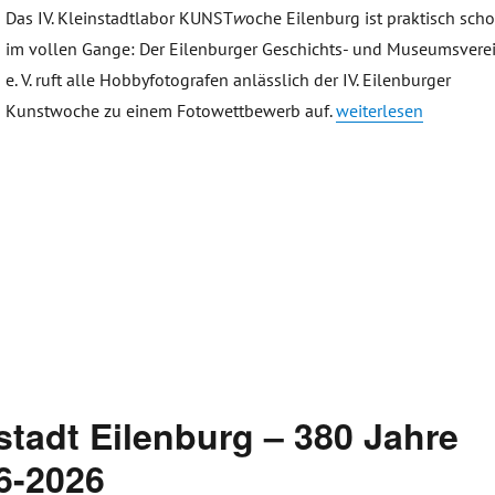
Das IV. Kleinstadtlabor KUNST
w
oche Eilenburg ist praktisch sch
im vollen Gange: Der Eilenburger Geschichts- und Museumsvere
e. V. ruft alle Hobbyfotografen anlässlich der IV. Eilenburger
„Fotowettbewerb 2026
Kunstwoche zu einem Fotowettbewerb auf.
weiterlesen
tadt Eilenburg – 380 Jahre
6-2026