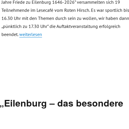
Jahre Friede zu Eilenburg 1646-2026“ versammelten sich 19
Teilnehmende im Lesecafé vom Roten Hirsch. Es war sportlich bi
16.30 Uhr mit den Themen durch sein zu wollen, wir haben dan
„pünktlich zu 17.30 Uhr“ die Auftaktveranstaltung erfolgreich
„Auftakt Friedensstadt Eilenburg und Gemälde „Frieden 
beendet.
weiterlesen
„Eilenburg – das besondere