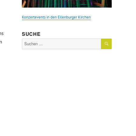
Konzertevents in den Eilenburger Kirchen
ns
SUCHE
SUCHEN
n
Suche
nach:
iede zu Eilenburg 1646-2026“