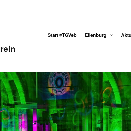
Start #TGVeb
Eilenburg
Aktu
rein