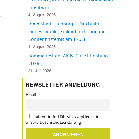
Eilenburg
m
4. August 2026
n
Innenstadt Eilenburg – Durchfahrt
eingeschränkt, Einkauf nicht und die
eiches Café und Restaurant in Eilenburg, Nachfolger gesucht!“
Sonnenfinsternis am 12.08.
4. August 2026
Sommerfest der Aktiv-Oase Eilenburg
2026
31. Juli 2026
NEWSLETTER ANMELDUNG
Email
Indem Du fortfährst, akzeptierst Du
unsere Datenschutzerklärung.