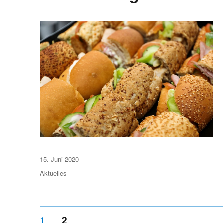
Veröffentlicht
15. Juni 2020
am
Aktuelles
Seitennummerierung
SEITE
1
SEITE
2