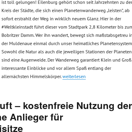
ist toll gelungen! Eilenburg gehört schon seit Jahrzehnten zu d
Kreis der Städte, die sich einen Planetenwanderweg „leisten“, ab
sofort erstrahlt der Weg in wirklich neuem Glanz. Hier in der
#Weltkleinstadt führt dieser vom Stadtpark 2,8 Kilometer bis zu
Bobritzer Damm. Wer ihn wandert, bewegt sich maßstabsgetreu i
der Muldenaue einmal durch unser heimatliches Planetensystem
Sowohl die Natur als auch die jeweiligen Stationen der Planeten
sind eine Augenweide. Der Wanderweg garantiert Klein und Groß
interessante Einblicke und vor allem Spaß entlang der
„So nah warst Du noch nie – Plan
allernächsten Himmelskörper.
weiterlesen
Luft – kostenfreie Nutzung de
e Anlieger für
sitze