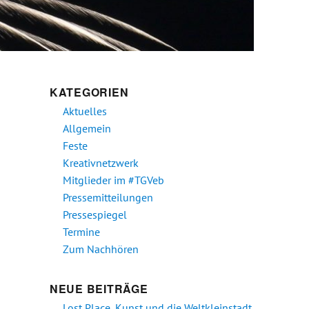
KATEGORIEN
Aktuelles
Allgemein
Feste
s
Kreativnetzwerk
Mitglieder im #TGVeb
Pressemitteilungen
Pressespiegel
Termine
Zum Nachhören
NEUE BEITRÄGE
5
Lost Place, Kunst und die Weltkleinstadt