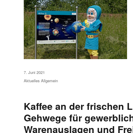
Veröffentlicht
7. Juni 2021
am
Aktuelles
Allgemein
Kaffee an der frischen 
Gehwege für gewerblich
Warenauslagen und Frei