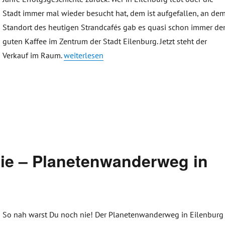
Stadt immer mal wieder besucht hat, dem ist aufgefallen, an de
Standort des heutigen Strandcafés gab es quasi schon immer de
guten Kaffee im Zentrum der Stadt Eilenburg. Jetzt steht der
„15 Jahre Strandhotel – Corona beendet erfolgr
Verkauf im Raum.
weiterlesen
ie – Planetenwanderweg in
So nah warst Du noch nie! Der Planetenwanderweg in Eilenburg