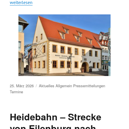
„Einladung Auftakt Jubiläumsjahr Friedensstadt Eilenburg –
weiterlesen
Veröffentlicht
25. März 2026
Aktuelles
Allgemein
Pressemitteilungen
am
Termine
Heidebahn – Strecke
von Eilenburg nach