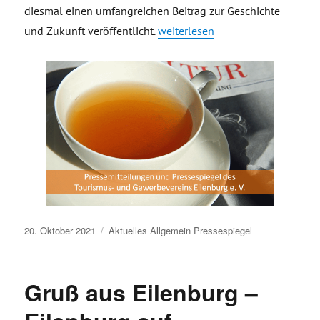
diesmal einen umfangreichen Beitrag zur Geschichte
„#TGVeb – gestern, heute, morge
und Zukunft veröffentlicht.
weiterlesen
Veröffentlicht
20. Oktober 2021
Aktuelles
Allgemein
Pressespiegel
am
Gruß aus Eilenburg –