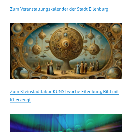
Zum Veranstaltungskalender der Stadt Eilenburg
Zum Kleinstadtlabor KUNST
w
oche Eilenburg, Bild mit
KI erzeugt