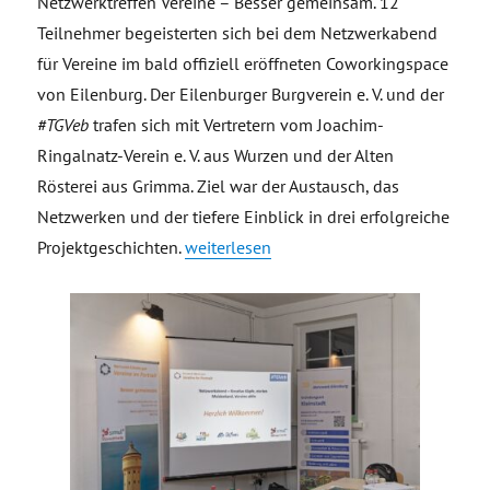
Netzwerktreffen Vereine – Besser gemeinsam. 12
Teilnehmer begeisterten sich bei dem Netzwerkabend
für Vereine im bald offiziell eröffneten Coworkingspace
von Eilenburg. Der Eilenburger Burgverein e. V. und der
#TGVeb
trafen sich mit Vertretern vom Joachim-
Ringalnatz-Verein e. V. aus Wurzen und der Alten
Rösterei aus Grimma. Ziel war der Austausch, das
Netzwerken und der tiefere Einblick in drei erfolgreiche
„Netzwerktreffen Vereine – Besser geme
Projektgeschichten.
weiterlesen