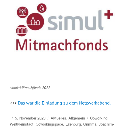
simul+Mitmachfonds 2022
>>>
Das war die Einladung zu dem Netzwerkabend.
Veröffentlicht
Kategorien
Schlagwörter
5. November 2023
Aktuelles
,
Allgemein
Coworking
am
Weltkleinstadt
,
Coworkingspace
,
Eilenburg
,
Grimma
,
Joachim-