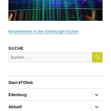
Konzertevents in den Eilenburger Kirchen
SUCHE
SU
Suche
nach:
Start #TGVeb
Untermen
Eilenburg
anzeigen
Untermen
Aktuell
anzeigen