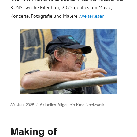
KUNST
w
oche Eilenburg 2025 geht es um Musik,
„Making of Videoproduktio
Konzerte, Fotografie und Malerei.
weiterlesen
Veröffentlicht
30. Juni 2025
Aktuelles
Allgemein
Kreativnetzwerk
am
Making of