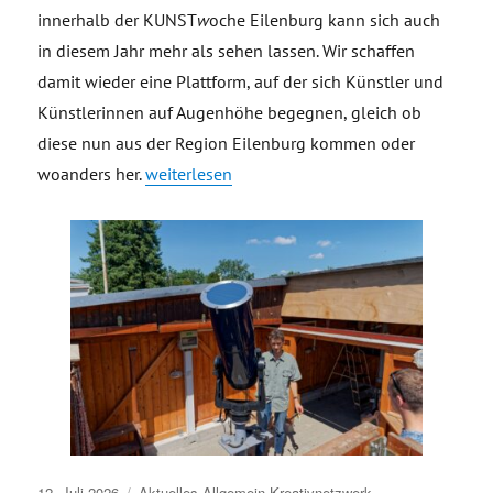
innerhalb der KUNST
w
oche Eilenburg kann sich auch
in diesem Jahr mehr als sehen lassen. Wir schaffen
damit wieder eine Plattform, auf der sich Künstler und
Künstlerinnen auf Augenhöhe begegnen, gleich ob
diese nun aus der Region Eilenburg kommen oder
„Making of Videoproduktion Kleinstadtlabor K
woanders her.
weiterlesen
Veröffentlicht
12. Juli 2026
Aktuelles
Allgemein
Kreativnetzwerk