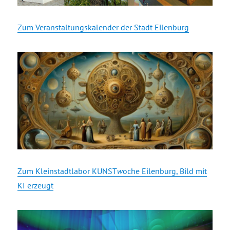
Zum Veranstaltungskalender der Stadt Eilenburg
Zum Kleinstadtlabor KUNST
w
oche Eilenburg, Bild mit
KI erzeugt