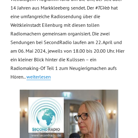
14 Jahren aus Markkleeberg sendet. Der
#TGVeb
hat
eine umfangreiche Radiosendung über die
Weltkleinstadt Eilenburg mit diesen tollen
Radiomachern gemeinsam organisiert. Die zwei
Sendungen bei SecondRadio laufen am 22. April und
am 06. Mai 2024, jeweils von 18.00 bis 20.00 Uhr. Hier
ein kleiner Blick hinter die Kulissen – ein
Radiomaking-Of Teil 1 zum Neugierigmachen aufs
„Eilenburg im Radio – Sendung bei SecondRadio, mak
Hören.
.
weiterlesen