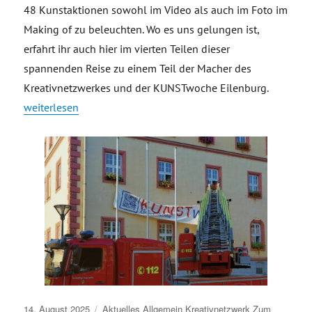
48 Kunstaktionen sowohl im Video als auch im Foto im
Making of zu beleuchten. Wo es uns gelungen ist,
erfahrt ihr auch hier im vierten Teilen dieser
spannenden Reise zu einem Teil der Macher des
Kreativnetzwerkes und der KUNSTwoche Eilenburg.
„Making of Videoproduktion Kleinstadtlabor KUNSTwoche Eil
weiterlesen
Veröffentlicht
14. August 2025
Aktuelles
Allgemein
Kreativnetzwerk
Zum