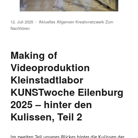
Veröffentlicht
12. Juli 2025
Aktuelles
Allgemein
Kreativnetzwerk
Zum
am
Nachhören
Making of
Videoproduktion
Kleinstadtlabor
KUNSTwoche Eilenburg
2025 – hinter den
Kulissen, Teil 2
Im zweiten Teil unseres Blickes hinter die Kulissen der