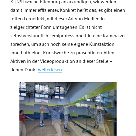
KUNST
w
oche Eilenburg anzukündigen, wir werden
damit immer effizienter. Konkret heißt das, es gibt einen
tollen Lerneffekt, mit dieser Art von Medien in
zielgerichteter Form umzugehen. Es ist nicht
selbstverständlich semiprofessionell in eine Kamera zu
sprechen, um auch noch seine eigene Kunstaktion
innerhalb einer Kunstwoche zu präsentieren. Allen
Aktiven in der Videoproduktion an dieser Stelle –
„Making of Videoproduktion Kleinstadtlabor KU
lieben Dank!
weiterlesen