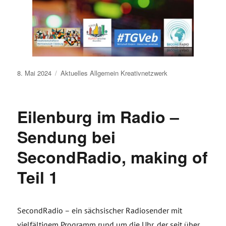
Veröffentlicht
8. Mai 2024
Aktuelles
Allgemein
Kreativnetzwerk
am
Eilenburg im Radio –
Sendung bei
SecondRadio, making of
Teil 1
SecondRadio – ein sächsischer Radiosender mit
vielfältigem Programm rund um die Uhr, der seit über