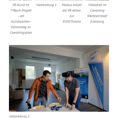
VR-Kunst im
Vorbereitung 1
Markus erklärt
Videodreh im
T!Raum-Projekt
die VR-Aktion
Coworking
– am
zur
Weltkleinstadt
Kunstwochen-
KUNSTwoche
Eilenburg
Donnerstag im
Coworkingspace
Vorbereitung 2