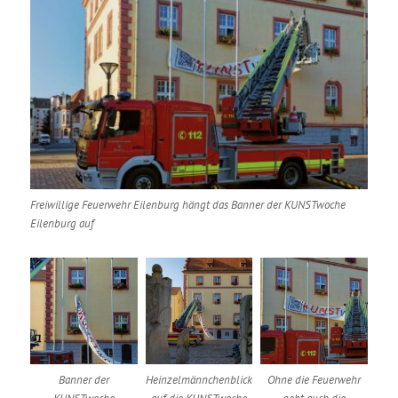
Freiwillige Feuerwehr Eilenburg hängt das Banner der KUNSTwoche
Eilenburg auf
Banner der
Heinzelmännchenblick
Ohne die Feuerwehr