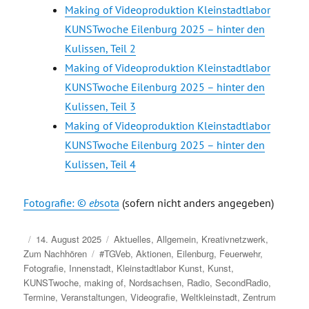
Making of Videoproduktion Kleinstadtlabor
KUNSTwoche Eilenburg 2025 – hinter den
Kulissen, Teil 2
Making of Videoproduktion Kleinstadtlabor
KUNSTwoche Eilenburg 2025 – hinter den
Kulissen, Teil 3
Making of Videoproduktion Kleinstadtlabor
KUNSTwoche Eilenburg 2025 – hinter den
Kulissen, Teil 4
Fotografie: ©
eb
sota
(sofern nicht anders angegeben)
Veröffentlicht
Kategorien
14. August 2025
Aktuelles
,
Allgemein
,
Kreativnetzwerk
,
am
Schlagwörter
Zum Nachhören
#TGVeb
,
Aktionen
,
Eilenburg
,
Feuerwehr
,
Fotografie
,
Innenstadt
,
Kleinstadtlabor Kunst
,
Kunst
,
KUNSTwoche
,
making of
,
Nordsachsen
,
Radio
,
SecondRadio
,
Termine
,
Veranstaltungen
,
Videografie
,
Weltkleinstadt
,
Zentrum