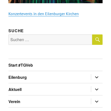
Konzertevents in den Eilenburger Kirchen
SUCHE
SU
Suche
nach:
Start #TGVeb
Untermen
Eilenburg
anzeigen
Untermen
Aktuell
anzeigen
Untermen
Verein
anzeigen