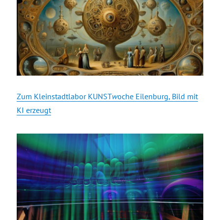
Zum Kleinstadtlabor KUNST
w
oche Eilenburg, Bild mit
KI erzeugt