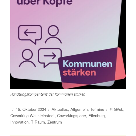
Handlungskompentenz der Kommunen stärken
Veröffentlicht
Kategorien
Schlagwörter
15. Oktober 2024
Aktuelles
,
Allgemein
,
Termine
#TGVeb
,
am
Coworking Weltkleinstadt
,
Coworkingspace
,
Eilenburg
,
Innovation
,
T!Raum
,
Zentrum