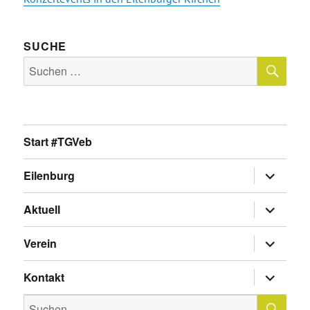
SUCHE
SU
Suche
nach:
Start #TGVeb
Untermen
Eilenburg
anzeigen
Untermen
Aktuell
anzeigen
Untermen
Verein
anzeigen
Untermen
Kontakt
anzeigen
SU
Suche