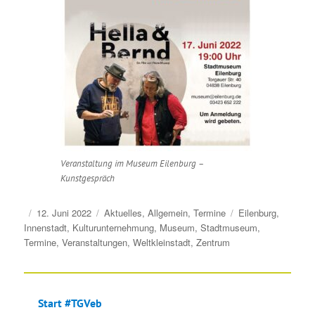
Veranstaltung im Museum Eilenburg –
Kunstgespräch
Veröffentlicht
Kategorien
Schlagwörter
12. Juni 2022
Aktuelles
,
Allgemein
,
Termine
Eilenburg
,
am
Innenstadt
,
Kulturunternehmung
,
Museum
,
Stadtmuseum
,
Termine
,
Veranstaltungen
,
Weltkleinstadt
,
Zentrum
Start #TGVeb