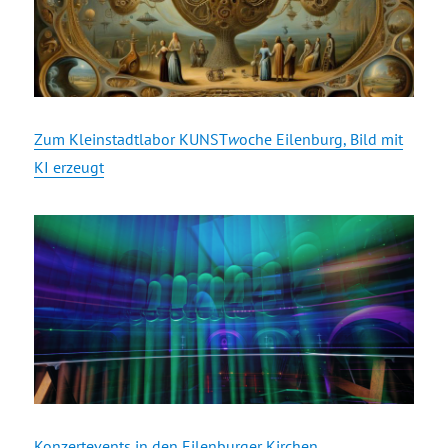
Zum Kleinstadtlabor KUNST
w
oche Eilenburg, Bild mit
KI erzeugt
Konzertevents in den Eilenburger Kirchen