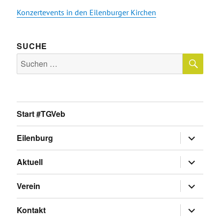
Konzertevents in den Eilenburger Kirchen
SUCHE
SU
Suche
nach:
Start #TGVeb
Untermen
Eilenburg
anzeigen
Untermen
Aktuell
anzeigen
Untermen
Verein
anzeigen
Untermen
Kontakt
anzeigen