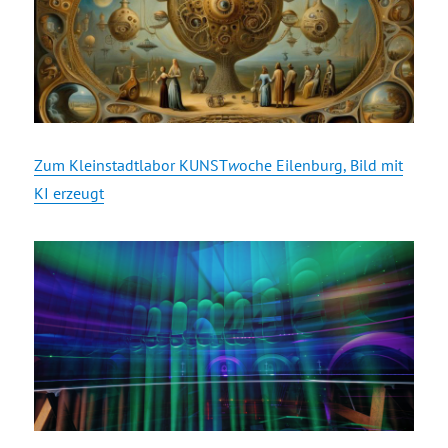
Zum Kleinstadtlabor KUNST
w
oche Eilenburg, Bild mit
KI erzeugt