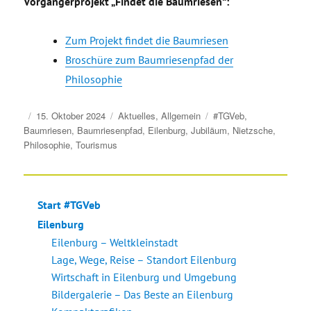
Vorgängerprojekt „Findet die Baumriesen“:
Zum Projekt findet die Baumriesen
Broschüre zum Baumriesenpfad der
Philosophie
Veröffentlicht
Kategorien
Schlagwörter
15. Oktober 2024
Aktuelles
,
Allgemein
#TGVeb
,
am
Baumriesen
,
Baumriesenpfad
,
Eilenburg
,
Jubiläum
,
Nietzsche
,
Philosophie
,
Tourismus
Start #TGVeb
Eilenburg
Eilenburg – Weltkleinstadt
Lage, Wege, Reise – Standort Eilenburg
Wirtschaft in Eilenburg und Umgebung
Bildergalerie – Das Beste an Eilenburg