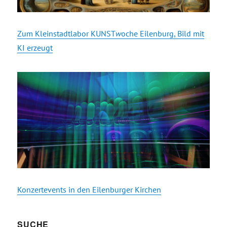
Zum Kleinstadtlabor KUNST
w
oche Eilenburg, Bild mit
KI erzeugt
Konzertevents in den Eilenburger Kirchen
SUCHE