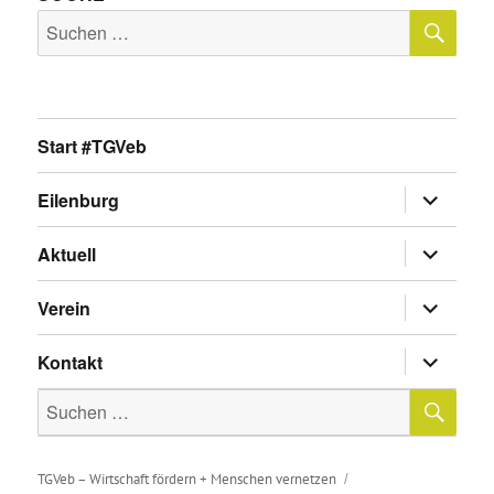
SU
Suche
nach:
Start #TGVeb
Untermen
Eilenburg
anzeigen
Untermen
Aktuell
anzeigen
Untermen
Verein
anzeigen
Untermen
Kontakt
anzeigen
SU
Suche
nach:
TGVeb – Wirtschaft fördern + Menschen vernetzen