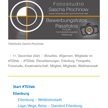
Fotostudio Sascha Prochnow
Veröffentlicht
Kategorien
11. Dezember 2024
Aktuelles
,
Allgemein
,
Mitglieder im
am
Schlagwörter
#TGVeb
#TGVeb
,
Dienstleistungen
,
Eilenburg
,
Fotografie
,
Fotostudio
,
Kreativwirtschaft
,
Mitglied
,
Mitglieder
,
Weltkleinstadt
Start #TGVeb
Eilenburg
Eilenburg – Weltkleinstadt
Lage, Wege, Reise – Standort Eilenburg