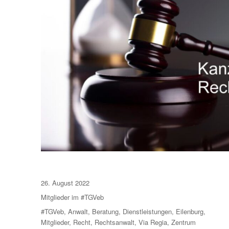
Veröffentlicht
26. August 2022
am
Kategorien
Mitglieder im #TGVeb
Schlagwörter
#TGVeb
,
Anwalt
,
Beratung
,
Dienstleistungen
,
Eilenburg
,
Mitglieder
,
Recht
,
Rechtsanwalt
,
Via Regia
,
Zentrum