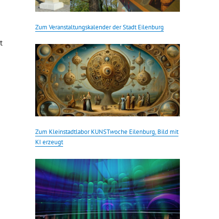
Zum Veranstaltungskalender der Stadt Eilenburg
t
Zum Kleinstadtlabor KUNST
w
oche Eilenburg, Bild mit
KI erzeugt