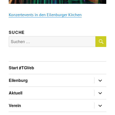
Konzertevents in den Eilenburger Kirchen
SUCHE
SU
Suche
nach:
Start #TGVeb
Untermen
Eilenburg
anzeigen
Untermen
Aktuell
anzeigen
Untermen
Verein
anzeigen