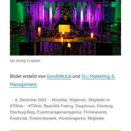
Jan Wuttig in Aktion
Bilder erstellt von
Goodlife.Kai
und
SL | Marketing &
Management.
Veröffentlicht
Kategorien
6. Dezember 2023
Aktuelles
,
Allgemein
,
Mitglieder im
am
Schlagwörter
#TGVeb
#TGVeb
,
Beachlife Feeling
,
Deephouse
,
Eilenburg
,
Eilenburg-Berg
,
Eventmanagementagentur
,
Firmenevents
,
Kreativität
,
Kreativnetzwerk
,
Künstleragentur
,
Mitglieder