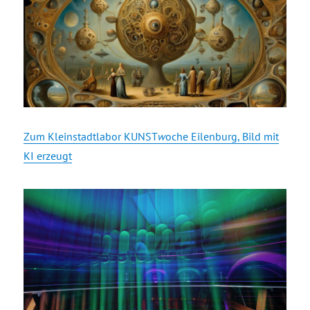
Zum Kleinstadtlabor KUNST
w
oche Eilenburg, Bild mit
KI erzeugt