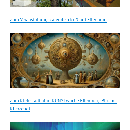
Zum Veranstaltungskalender der Stadt Eilenburg
Zum Kleinstadtlabor KUNST
w
oche Eilenburg, Bild mit
KI erzeugt