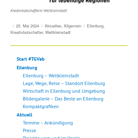
Kreativbotschafterin Weltkleinstadt
Veröffentlicht
Kategorien
Schlagwörter
25. Mai 2024
Aktuelles
,
Allgemein
Eilenburg
,
am
Kreativbotschafter
,
Weltkleinstadt
Start #TGVeb
Eilenburg
Eilenburg – Weltkleinstadt
Lage, Wege, Reise – Standort Eilenburg
Wirtschaft in Eilenburg und Umgebung
Bildergalerie – Das Beste an Eilenburg
Kompaktgrafiken
Aktuell
Termine – Ankündigung
Presse
Projekte vom und im Verein