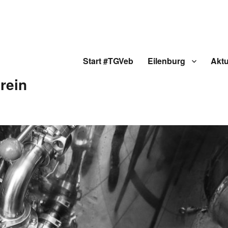
Start #TGVeb
Eilenburg
Aktu
rein