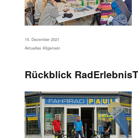
Veröffentlicht
15. Dezember 2021
am
Aktuelles
Allgemein
Rückblick RadErlebnis