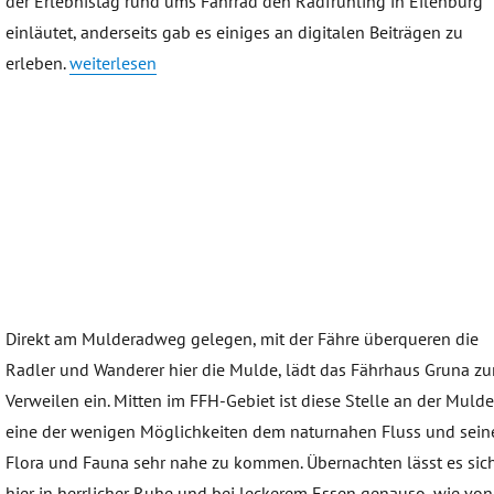
der Erlebnistag rund ums Fahrrad den Radfrühling in Eilenburg
einläutet, anderseits gab es einiges an digitalen Beiträgen zu
„Rückblick RadErlebnisTag 2021“
erleben.
weiterlesen
Direkt am Mulderadweg gelegen, mit der Fähre überqueren die
Radler und Wanderer hier die Mulde, lädt das Fährhaus Gruna z
Verweilen ein. Mitten im FFH-Gebiet ist diese Stelle an der Muld
eine der wenigen Möglichkeiten dem naturnahen Fluss und sein
Flora und Fauna sehr nahe zu kommen. Übernachten lässt es sic
hier in herrlicher Ruhe und bei leckerem Essen genauso, wie von