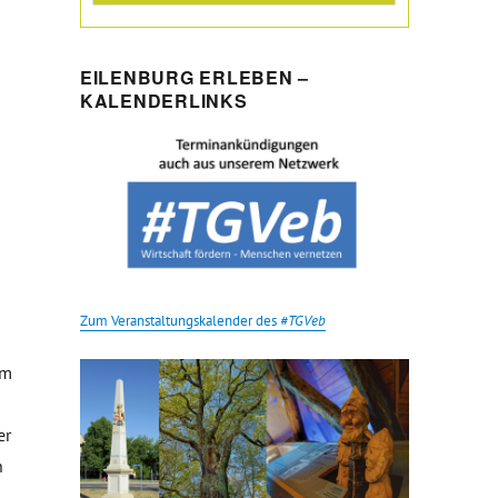
EILENBURG ERLEBEN –
KALENDERLINKS
Zum Veranstaltungskalender des
#TGVeb
um
e
er
h