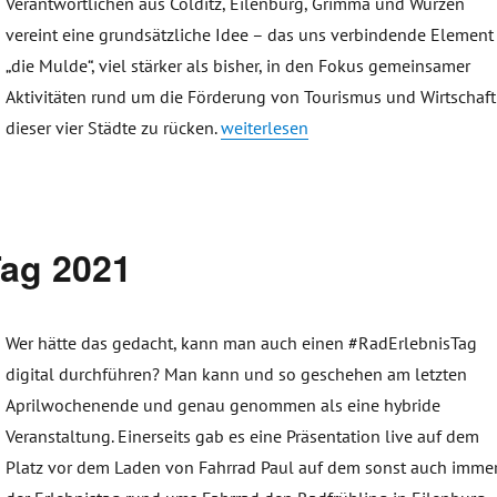
Verantwortlichen aus Colditz, Eilenburg, Grimma und Wurzen
vereint eine grundsätzliche Idee – das uns verbindende Element
„die Mulde“, viel stärker als bisher, in den Fokus gemeinsamer
Aktivitäten rund um die Förderung von Tourismus und Wirtschaft
„Gründung Initiative Muldecities“
dieser vier Städte zu rücken.
weiterlesen
Tag 2021
Wer hätte das gedacht, kann man auch einen #RadErlebnisTag
digital durchführen? Man kann und so geschehen am letzten
Aprilwochenende und genau genommen als eine hybride
Veranstaltung. Einerseits gab es eine Präsentation live auf dem
Platz vor dem Laden von Fahrrad Paul auf dem sonst auch imme