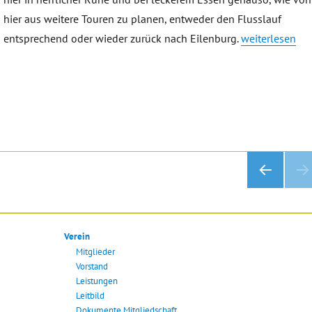
hier aus weitere Touren zu planen, entweder den Flusslauf
„Fährhaus Gru
entsprechend oder wieder zurück nach Eilenburg.
weiterlesen
VOR
HERI
GE
SEIT
Verein
E
Mitglieder
Vorstand
Leistungen
Leitbild
Dokumente Mitgliedschaft