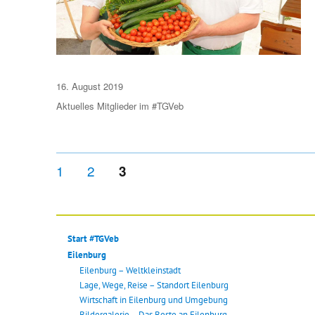
Veröffentlicht
16. August 2019
am
Aktuelles
Mitglieder im #TGVeb
Seitennummerierung
SEITE
SEITE
1
2
SEITE
3
der
Beiträge
Start #TGVeb
Eilenburg
Eilenburg – Weltkleinstadt
Lage, Wege, Reise – Standort Eilenburg
Wirtschaft in Eilenburg und Umgebung
Bildergalerie – Das Beste an Eilenburg