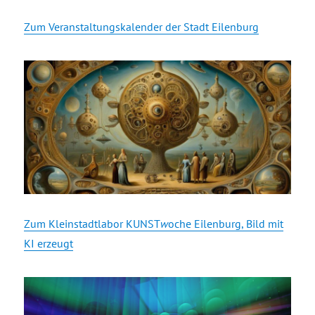
Zum Veranstaltungskalender der Stadt Eilenburg
Zum Kleinstadtlabor KUNST
w
oche Eilenburg, Bild mit
KI erzeugt