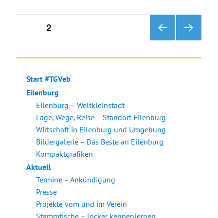
Seitennummerierung
SEITE
2
VOR
NÄC
der
HERI
HSTE
GE
SEIT
Beiträge
SEIT
E
Start #TGVeb
E
Eilenburg
Eilenburg – Weltkleinstadt
Lage, Wege, Reise – Standort Eilenburg
Wirtschaft in Eilenburg und Umgebung
Bildergalerie – Das Beste an Eilenburg
Kompaktgrafiken
Aktuell
Termine – Ankündigung
Presse
Projekte vom und im Verein
Stammtische – locker kennenlernen