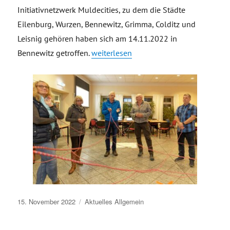
Initiativnetzwerk Muldecities, zu dem die Städte
Eilenburg, Wurzen, Bennewitz, Grimma, Colditz und
Leisnig gehören haben sich am 14.11.2022 in
„Treffen Initiative Muldecities in Bennew
Bennewitz getroffen.
weiterlesen
Veröffentlicht
15. November 2022
Aktuelles
Allgemein
am