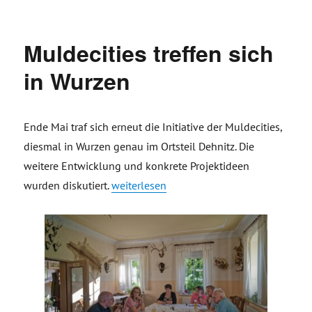
am
Muldecities treffen sich
in Wurzen
Ende Mai traf sich erneut die Initiative der Muldecities,
diesmal in Wurzen genau im Ortsteil Dehnitz. Die
weitere Entwicklung und konkrete Projektideen
„Muldecities treffen sich in Wurzen“
wurden diskutiert.
weiterlesen