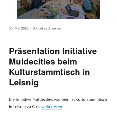
Veröffentlicht
30. Mai 2023
Aktuelles
Allgemein
am
Präsentation Initiative
Muldecities beim
Kulturstammtisch in
Leisnig
Die Initiative Muldecities war beim 3. Kulturstammtisch
„Präsentation Initiative Muldecities beim 
in Leisnig zu Gast.
weiterlesen