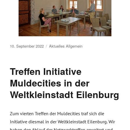
Veröffentlicht
10. September 2022
Aktuelles
Allgemein
am
Treffen Initiative
Muldecities in der
Weltkleinstadt Eilenburg
Zum vierten Treffen der Muldecities traf sich die
Initiative diesmal in der Weltkleinstadt Eilenburg. Wir
haben den Ablauf der Netzwerktreffen erweitert und