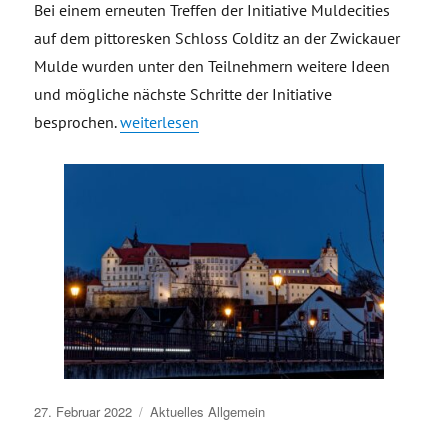
Bei einem erneuten Treffen der Initiative Muldecities
auf dem pittoresken Schloss Colditz an der Zwickauer
Mulde wurden unter den Teilnehmern weitere Ideen
und mögliche nächste Schritte der Initiative
„Treffen Initiative Muldecities in Colditz“
besprochen.
weiterlesen
Veröffentlicht
27. Februar 2022
Aktuelles
Allgemein
am