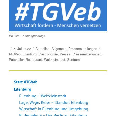
#TGVeb – Kampagnenlogo
Veröffentlicht
Kategorien
Schlagwö
5. Juli 2022
Aktuelles
,
Allgemein
,
Pressemitteilungen
am
#TGVeb
,
Eilenburg
,
Gastronomie
,
Presse
,
Pressemitteilungen
,
Ratskeller
,
Restaurant
,
Weltkleinstadt
,
Zentrum
Start #TGVeb
Eilenburg
Eilenburg – Weltkleinstadt
Lage, Wege, Reise – Standort Eilenburg
Wirtschaft in Eilenburg und Umgebung
Bildergalerie – Das Beste an Eilenburg