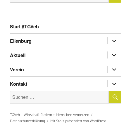
nach:
Start #TGVeb
Untermen
Eilenburg
anzeigen
Untermen
Aktuell
anzeigen
Untermen
Verein
anzeigen
Untermen
Kontakt
anzeigen
SU
Suche
nach:
TGVeb – Wirtschaft fördern + Menschen vernetzen
Datenschutzerklärung
Mit Stolz präsentiert von WordPress