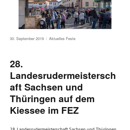
Veröffentlicht
30. September 2019
Aktuelles
Feste
am
28.
Landesrudermeistersch
aft Sachsen und
Thüringen auf dem
Kiessee im FEZ
28. Landesrudermeisterschaft Sachsen und Thüringen