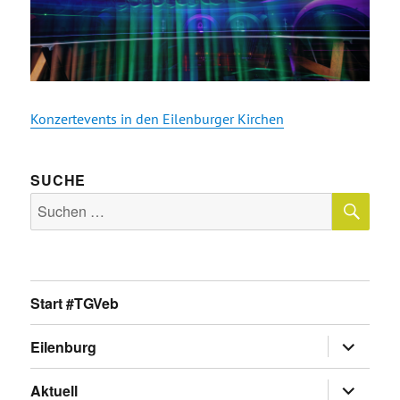
Konzertevents in den Eilenburger Kirchen
SUCHE
SU
Suche
nach:
Start #TGVeb
Untermen
Eilenburg
anzeigen
Untermen
Aktuell
anzeigen