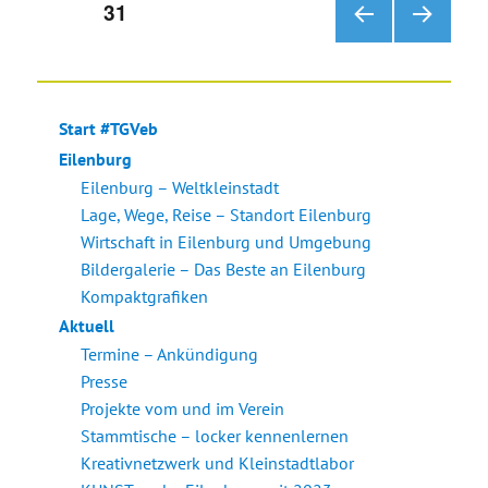
Seitennummerierung
SEITE
31
VOR
NÄC
der
HERI
HSTE
GE
SEIT
Beiträge
SEIT
E
Start #TGVeb
E
Eilenburg
Eilenburg – Weltkleinstadt
Lage, Wege, Reise – Standort Eilenburg
Wirtschaft in Eilenburg und Umgebung
Bildergalerie – Das Beste an Eilenburg
Kompaktgrafiken
Aktuell
Termine – Ankündigung
Presse
Projekte vom und im Verein
Stammtische – locker kennenlernen
Kreativnetzwerk und Kleinstadtlabor