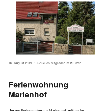
Veröffentlicht
16. August 2019
Aktuelles
Mitglieder im #TGVeb
am
Ferienwohnung
Marienhof
Unsere Ferienwohnung Marienhof, mitten im