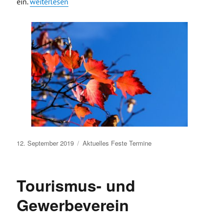
„Herbstfest in Eilenburg am 28. September 2019“
ein.
weiterlesen
Veröffentlicht
12. September 2019
Aktuelles
Feste
Termine
am
Tourismus- und
Gewerbeverein