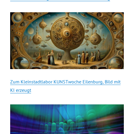
Zum Kleinstadtlabor KUNST
w
oche Eilenburg, Bild mit
KI erzeugt