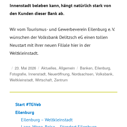
Innenstadt beleben kann, hängt natürlich stark von
den Kunden dieser Bank ab.
Wir vom Tourismus- und Gewerbeverein Eilenburg e. V.
wünschen der Volksbank Delitzsch eG einen tollen
Neustart mit ihrer neuen Filiale hier in der
Weltkleinstadt.
Veröffentlicht
Kategorien
Schlagwörter
23. Mai 2026
Aktuelles
,
Allgemein
Banken
,
Eilenburg
,
am
Fotografie
,
Innenstadt
,
Neueröffnung
,
Nordsachsen
,
Volksbank
,
Weltkleinstadt
,
Wirtschaft
,
Zentrum
Start #TGVeb
Eilenburg
Eilenburg – Weltkleinstadt
Lage, Wege, Reise – Standort Eilenburg