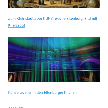
Zum Kleinstadtlabor KUNST
w
oche Eilenburg, Bild mit
KI erzeugt
Konzertevents in den Eilenburger Kirchen