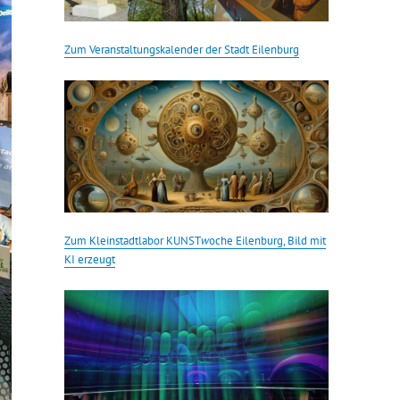
Zum Veranstaltungskalender der Stadt Eilenburg
Zum Kleinstadtlabor KUNST
w
oche Eilenburg, Bild mit
KI erzeugt