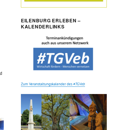
EILENBURG ERLEBEN –
KALENDERLINKS
nd
Zum Veranstaltungskalender des
#TGVeb