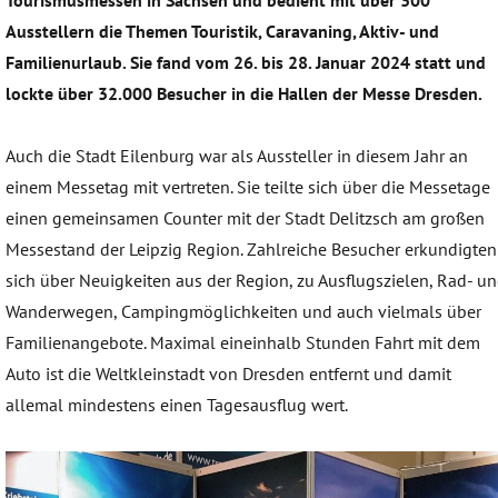
Tourismusmessen in Sachsen und bedient mit über 300
Ausstellern die Themen Touristik, Caravaning, Aktiv- und
Familienurlaub. Sie fand vom 26. bis 28. Januar 2024 statt und
lockte über 32.000 Besucher in die Hallen der Messe Dresden.
Auch die Stadt Eilenburg war als Aussteller in diesem Jahr an
einem Messetag mit vertreten. Sie teilte sich über die Messetage
einen gemeinsamen Counter mit der Stadt Delitzsch am großen
Messestand der Leipzig Region. Zahlreiche Besucher erkundigten
sich über Neuigkeiten aus der Region, zu Ausflugszielen, Rad- u
Wanderwegen, Campingmöglichkeiten und auch vielmals über
Familienangebote. Maximal eineinhalb Stunden Fahrt mit dem
Auto ist die Weltkleinstadt von Dresden entfernt und damit
allemal mindestens einen Tagesausflug wert.