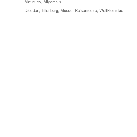
Kategorien
Aktuelles
,
Allgemein
Schlagwörter
Dresden
,
Eilenburg
,
Messe
,
Reisemesse
,
Weltkleinstadt