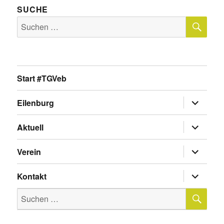
SUCHE
SU
Suche
nach:
Start #TGVeb
Untermen
Eilenburg
anzeigen
Untermen
Aktuell
anzeigen
Untermen
Verein
anzeigen
Untermen
Kontakt
anzeigen
SU
Suche
nach: