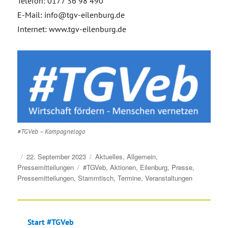
Telefon: 0177 36 98 490
E-Mail: info@tgv-eilenburg.de
Internet: www.tgv-eilenburg.de
#TGVeb – Kampagnelogo
Veröffentlicht
Kategorien
22. September 2023
Aktuelles
,
Allgemein
,
am
Schlagwörter
Pressemitteilungen
#TGVeb
,
Aktionen
,
Eilenburg
,
Presse
,
Pressemitteilungen
,
Stammtisch
,
Termine
,
Veranstaltungen
Start #TGVeb